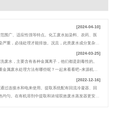
[2024-04-10]
用范围广、适应性强等特点。化工废水如染料、农药、医
染严重，必须处理才能排放。况且，此类废水成分复杂，
机盐类在微生物生长过程中起着促进酶反应，维持膜平衡
[2024-03-25]
冲洗废水，主要含有各种金属离子，他们都是剧毒性的。
重金属废水处理方法有哪些呢？一起来看看吧~来源机械
要来自于工厂的材料酸洗车间。危害重金属不能被生物降
[2022-12-16]
以通过连接水和电来使用。提取系统配有回流冷凝器、回
热均匀。在有机溶剂中提取和浓缩双效废水蒸发器更安
提取、酒精提取或溶剂提取，是天然植物药物提取的试验设