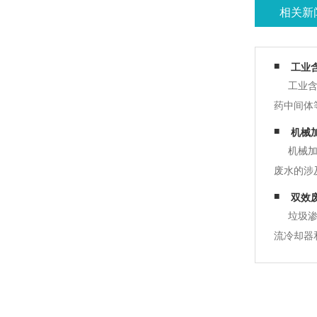
相关新
工业
工业
药中间体
不具备回
机械
和调节渗
机械
废水的涉
加工重金
双效
解，相反
垃圾
流冷却器
荃。有蒸
备。由于