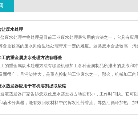
闻
含盐废水处理
含盐废水处理生物处理是目前工业废水处理最常用的方法之一，它具有应
等含盐较高的废水则给生物处理带来一定的难度。这类废水含盐较高，污
收价值，采用其他处理方法成本较高，因此生物处理仍是首选的方法。无
加工的重金属废水处理方法有哪些
透压的重要作用。但盐浓度过高，
加工的重金属废水处理方法有哪些机械加工各种金属制品所排出的废液和
及面很广，且污染性大，是重点控制的工业废水之一。那么，机械加工的
属废水一般含有镉、铬、铅、镍、锌、汞等重金属。含酸废水和废液，主
废水蒸发器应用于有机溶剂提取浓缩
却能在食物链的生物放大作用下，
渗透液蒸发器厂家告诉您双效废水蒸发器占地面积小，工作时间快。它可
和油水分离器，能有效回收材料中的挥发性芳香油。导热油循环加热，加
发浓度器，浓度效率更高，浓度比可达1.1～1.3。浓缩装置可适用于水
整个提取物的浓缩和回收是在