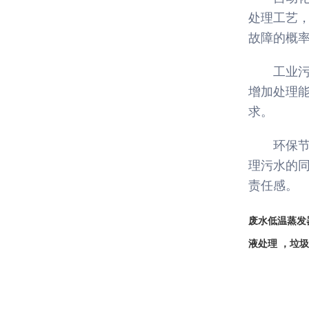
处理工艺
故障的概
工业
增加处理
求。
环保
理污水的
责任感。
废水
低温蒸发
液处理 ，垃