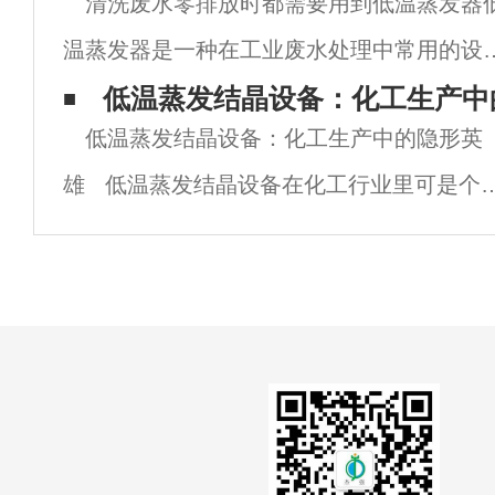
清洗废水零排放时都需要用到低温蒸发器
受推崇的焦点。本文将为您揭示低温蒸发设
温蒸发器是一种在工业废水处理中常用的设
的工作原理、核心优势以及在实际场景中的
备，尤其在完结废水零排放方面发挥着重要
低温蒸发结晶设备：化工生产中
越
低温蒸发结晶设备：化工生产中的隐形英
果。它运用低温条件下的蒸发原理，将废水
雄 低温蒸发结晶设备在化工行业里可是个
的水分蒸发掉，然后完结浓缩和别离废水中
明星，它通过低温蒸发和结晶过程，能把液
污染
溶液里的溶质分离出来。今天，我就来聊聊
温蒸发结晶