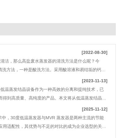
[2022-08-30]
的清洁，那么高盐废水蒸发器的清洗方法是什么呢？今
清洗方法，一种是酸洗方法。采用酸溶液和易结垢的钙镁
蒸发器的管道，然后疏松污渍，直到没有大颗粒杂质。清
[2023-11-13]
低温蒸发结晶设备作为一种高效的分离和提纯技术，已
而得到高质量、高纯度的产品。本文将从低温蒸发结晶设
工艺 低温蒸发结晶设备通常由制冷系统、蒸发系统、
[2025-11-12]
术中，30度低温蒸发器与MVR 蒸发器是两种主流的节能
应用适配性，其优势与不足的对比的成为企业选型的关键