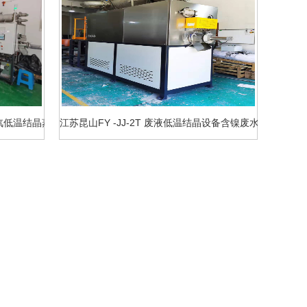
T蒸汽低温结晶蒸发设备电镀废液案例
江苏昆山FY -JJ-2T 废液低温结晶设备含镍废水案例