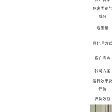
危废类别
成分
危废量
原处理方
客户痛点
我司方案
运行效果
评价
设备效
益