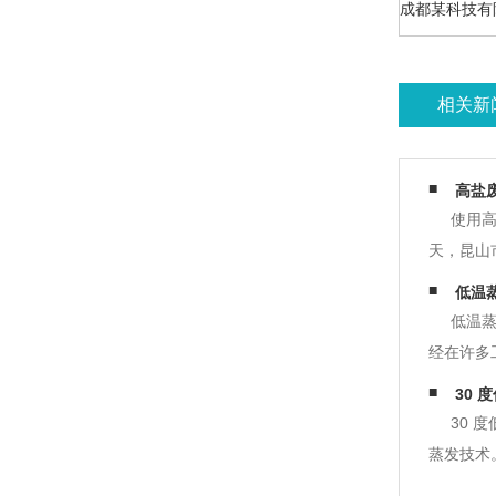
成都某科技有限
相关新
高盐
使用
天，昆山
离子反应
低温
洗完成后
低温
经在许多
备的工艺
30
结晶系统
30 
蒸发技术
依据。 