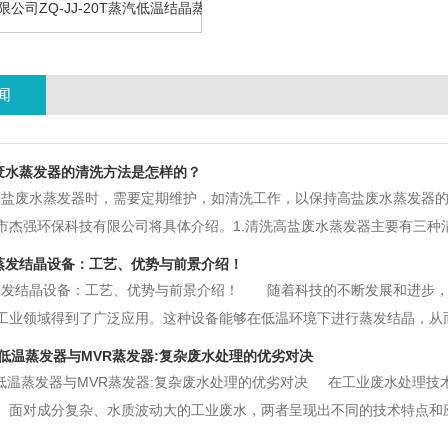
公司ZQ-JJ-20T蒸汽低温结晶蒸发设备高盐废水案例
闻
废水蒸发器的清洗方法是怎样的？
高盐废水蒸发器时，需要定期维护，如清洗工作，以保持高盐废水蒸发器
市杰强环保科技有限公司将具体介绍。1.清洗高盐废水蒸发器主要有三种
的原理。这种方法相对简单，应用广泛。清洗时，先用清水清洗高盐废水
蒸发结晶设备：工艺、优势与前景介绍！
，在管槽中加入清洗剂，需要控制
蒸发结晶设备：工艺、优势与前景介绍！ 随着科技的不断发展和进步，
工业领域得到了广泛应用。这种设备能够在低温环境下进行蒸发结晶，从
、优势以及应用前景等方面进行详细阐述。 一、低温蒸发结晶设备的
 度低温蒸发器与MVR蒸发器:复杂废水处理的优劣对决
和分离系统等组成。首先，制冷系
度低温蒸发器与MVR蒸发器:复杂废水处理的优劣对决 在工业废水处理技
。面对成分复杂、水质波动大的工业废水，两者呈现出不同的技术特点和
30 度低温蒸发器在复杂废水处理中的核心优势体现在环境友好性和操作