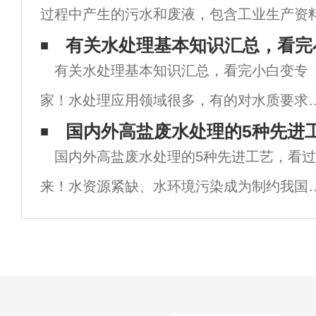
过程中产生的污水和废液，包含工业生产资
副产品和生产过程中产生的污染物。工业污
有关水处理基本知识汇总，看完
有关水处理基本知识汇总，看完小白变专
分复杂，其中往往含有多种有毒物质，对环
家！水处理应用领域很多，有的对水质要求
高有的则要求相对不那么严格，进入水处理
国内外高盐废水处理的5种先进
国内外高盐废水处理的5种先进工艺，看过
业的人越来越多，下面为大家分享一些水处
来！水资源紧缺、水环境污染成为制约我国
相关知识，和大家一起学习讨论。一、名词
济持续发展的重要因素，工业废水处理、工
释篇
废水零排放，浓盐水处理成为亟需解决的问
题。今日就处理浓盐水工艺给大家做一个简
介绍