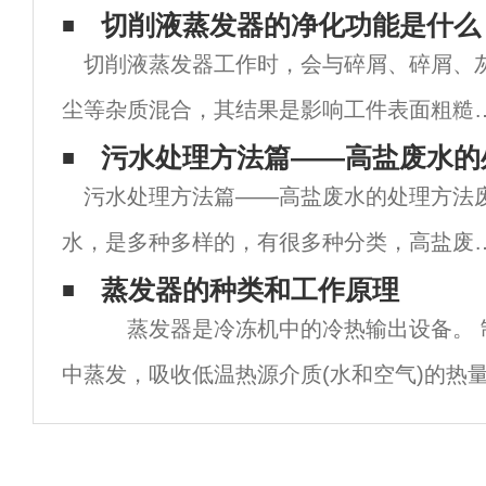
切削液蒸发器的净化功能是什么
切削液蒸发器工作时，会与碎屑、碎屑、
尘等杂质混合，其结果是影响工件表面粗糙
度，缩短工具和砂轮的使用时间。切削液净
污水处理方法篇——高盐废水的
污水处理方法篇——高盐废水的处理方法
器可去除切削液中的颗粒杂质和杂油，延长
水，是多种多样的，有很多种分类，高盐废
削液的使用时间，使工件精度高，表面光滑
就是其中之一，针对这种废水，我们的处理
蒸发器的种类和工作原理
减少
蒸发器是冷冻机中的冷热输出设备。 
法也不止一种，每种都有每种的特点，根据
中蒸发，吸收低温热源介质(水和空气)的热
同的情况下，我们可以选择不同的高盐废水
冷的目的。 蒸发器根据其冷却介质分为
理
器和冷却液体(水或其他液体盐水)的蒸发器