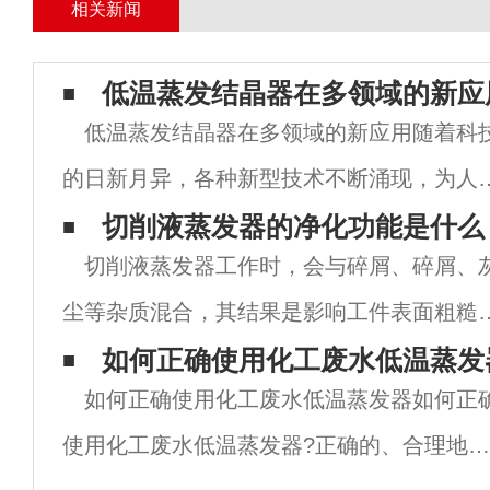
相关新闻
低温蒸发结晶器在多领域的新应
低温蒸发结晶器在多领域的新应用随着科
的日新月异，各种新型技术不断涌现，为人
生活和各个行业领域带来革命性的变革。其
切削液蒸发器的净化功能是什么
切削液蒸发器工作时，会与碎屑、碎屑、
中，低温蒸发结晶器作为一种创新型科技，
尘等杂质混合，其结果是影响工件表面粗糙
年来在诸多领域展示了其巨大的潜力和价值
度，缩短工具和砂轮的使用时间。切削液净
如何正确使用化工废水低温蒸发
本文
如何正确使用化工废水低温蒸发器如何正
器可去除切削液中的颗粒杂质和杂油，延长
使用化工废水低温蒸发器?正确的、合理地使
削液的使用时间，使工件精度高，表面光滑