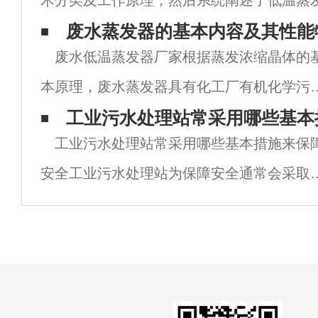
术分类及工作原理，然后系统阐述了低温蒸
液浓缩、达标排放与处理、废液资源化利用
废水蒸发器的基本内容及其性能
废水低温蒸发器厂家根据蒸发浓缩晶体的
最后对未来的技术发展方向和技术革新提出
本原理，废水蒸发器具有化工厂有机化学污
高盐浓度的特点。选择多效缓解压力蒸发浓
工业污水处理站常采用哪些基本
工业污水处理站常采用哪些基本措施来保
晶体有机化学污水，分离提取液中的盐，根
安全工业污水处理站为保障安全通常会采取
盐收集器采购，提取干燥采购或集中焚烧处
下基本措施： 1.定期安全培训：对污水
理，
理站的工作人员进行定期的安全培训，包括
设备操作、紧急应对措施、化学品处理等方