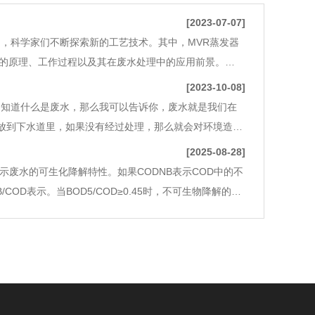
[2023-07-07]
，科学家们不断探索新的工艺技术。其中，MVR蒸发器
器的原理、工作过程以及其在废水处理中的应用前景。
量。它采用了先进的机械加热和冷凝技术，能够将废水中的
[2023-10-08]
不知道什么是废水，那么我可以告诉你，废水就是我们在
放到下水道里，如果没有经过处理，那么就会对环境造成
的方式将水中的污染物蒸发掉，然后得到清洁的水。这个
[2025-08-28]
以表示废水的可生化降解特性。如果CODNB表示COD中的不
D表示。当BOD5/COD≥0.45时，不可生物降解的有
机物已占全部有机物的60%以上。因此，BOD