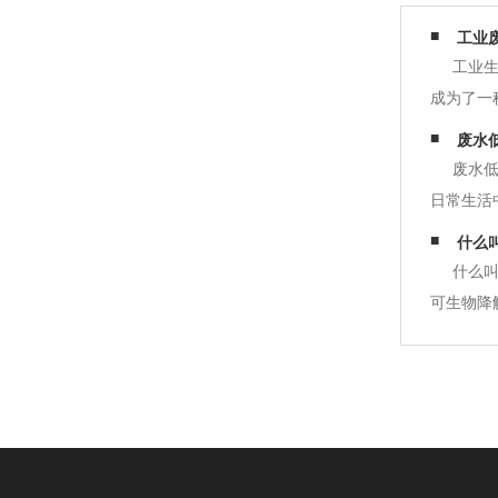
工业
工业
成为了一
MVR蒸
废水
水分快速
废水
日常生活
污染。废
什么叫
过程中需
什么叫
可生物降
机物仅仅