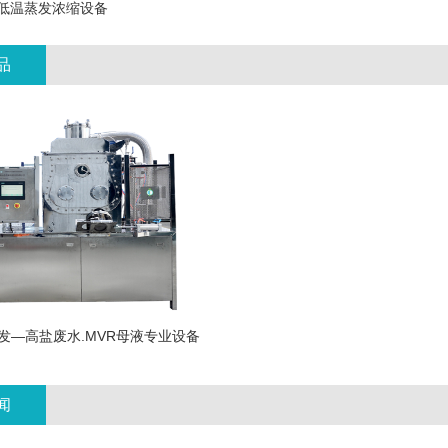
低温蒸发浓缩设备
品
发—高盐废水.MVR母液专业设备
闻