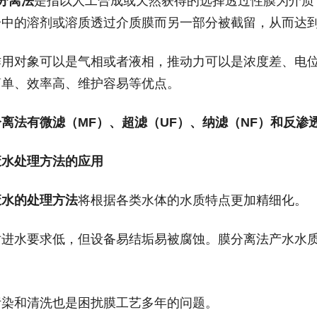
分离法
是指以人工合成或天然获得的选择透过性膜为介质
分中的溶剂或溶质透过介质膜而另一部分被截留，从而达
作用对象可以是气相或者液相，推动力可以是浓度差、电
简单、效率高、维护容易等优点。
分离法有微滤（
MF
）、超滤（
UF
）、纳滤（
NF
）和反渗
废水处理方法的应用
废水的处理方法
将根据各类水体的水质特点更加精细化。
对进水要求低，但设备易结垢易被腐蚀。膜分离法产水水
污染和清洗也是困扰膜工艺多年的问题。