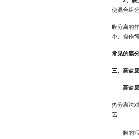
2
、膜
使混合组
膜分离的
小、操作
常见的膜
三、高盐
高盐
热分离法
艺。
膜的