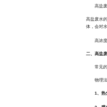
高盐
高盐废水
体，会对
高浓
二、高盐
常见
物理
1
、热