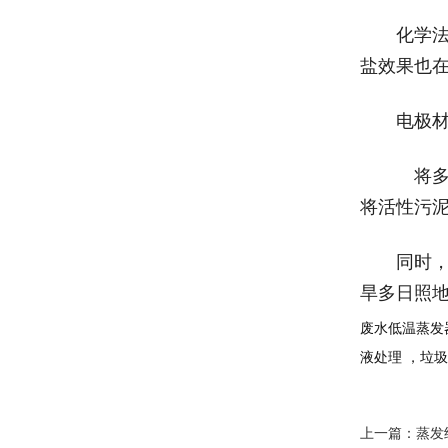
化学
盐效果也
电极
将
将活性污
同时
旱多日照
废水
低温蒸发
液处理 ，垃
上一篇：
蒸发