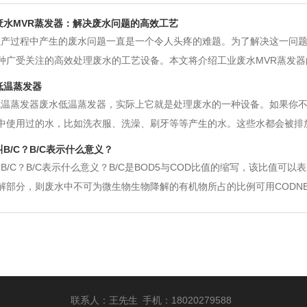
废水MVR蒸发器：解决废水问题的高效工艺
生产过程中产生的废水问题一直是一个令人头疼的难题。为了解决这一问题
种广受关注的高效处理废水的工艺设备。本文将介绍工业废水MVR蒸发
发器，即机械加热蒸发器，利用机械压缩蒸汽的能量来提供蒸发所需的热
低温蒸发器
蒸发，使废水中的污染物得到有
低温蒸发器废水低温蒸发器，实际上它就是处理废水的一种设备。如果你
中使用过的水，比如洗衣服、洗澡、刷牙等等产生的水。这些水都会被排
水低温蒸发器就是用来处理这些废水的设备。它的原理就是利用低温蒸发
B/C？B/C表示什么意义？
要消耗一定的能量，但是相对于传
B/C？B/C表示什么意义？B/C是BOD5与COD比值的缩写，该比值可
解部分，则废水中不可为微生物生物降解的有机物所占的比例可用CODNB/CO
占全部有机物的20%以下，而当BOD5/COD≤0.2时，不可生物降解的有
联系人：王先生 手机：18020279588