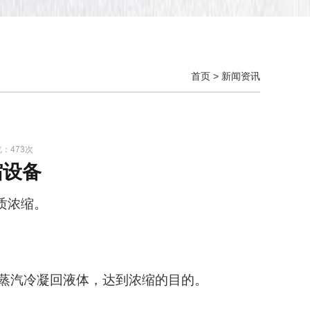
首页
>
新闻资讯
览：473次
缩设备
质浓缩。
蒸汽冷凝回液体，达到浓缩的目的。