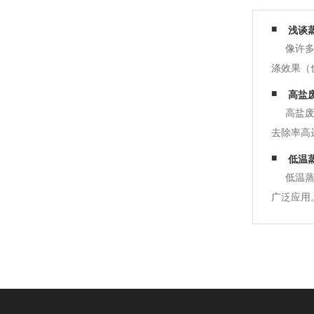
浅谈
像许
涤效果（
经验定期
高盐
小清洗。
高盐废
去除率高
放。高盐
低温
淡化产生
低温
广泛应用
论低温蒸
要提供一