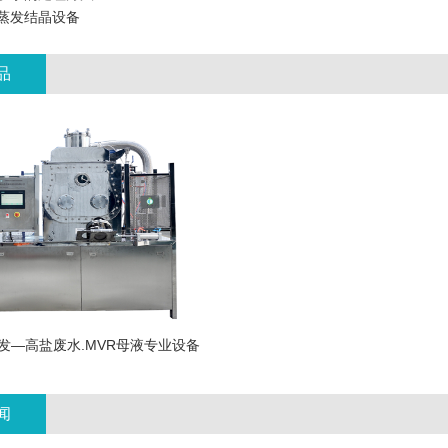
蒸发结晶设备
品
发—高盐废水.MVR母液专业设备
闻