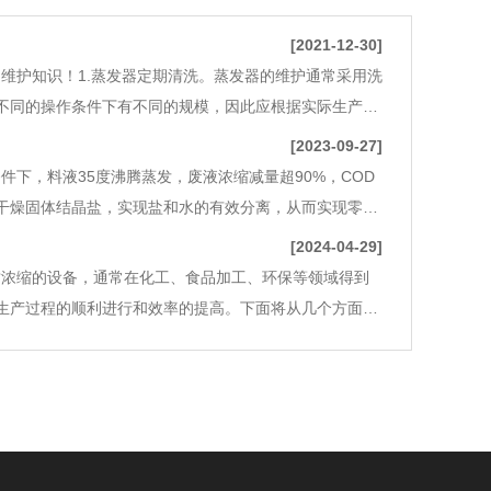
[2021-12-30]
维护知识！1.蒸发器定期清洗。蒸发器的维护通常采用洗
不同的操作条件下有不同的规模，因此应根据实际生产和
别注意操作质量，延长清洗周期。清洗方法分为大清洗和
[2023-09-27]
下，料液35度沸腾蒸发，废液浓缩减量超90%，COD
取干燥固体结晶盐，实现盐和水的有效分离，从而实现零排
溶解固体物(TDS)的废水。这种废水来源广泛，除了海水
[2024-04-29]
质浓缩的设备，通常在化工、食品加工、环保等领域得到
生产过程的顺利进行和效率的提高。下面将从几个方面讨
于低温蒸发器通常需要将溶液中的水分蒸发出来，因此需