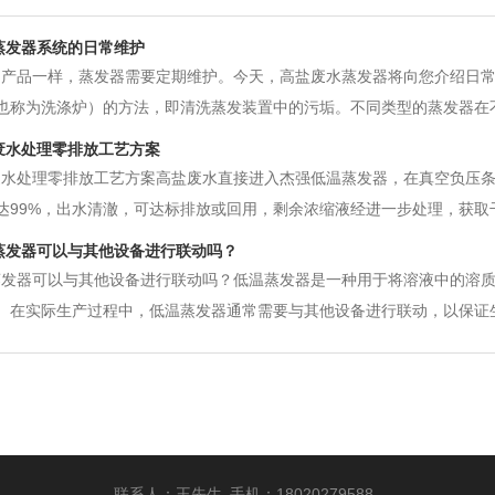
蒸发器系统的日常维护
多产品一样，蒸发器需要定期维护。今天，高盐废水蒸发器将向您介绍日常
也称为洗涤炉）的方法，即清洗蒸发装置中的污垢。不同类型的蒸发器在
进行清洗。清洗周期的长度与生产强度和蒸汽消耗密切相关。因此，应特
废水处理零排放工艺方案
a.大洗。是排出洗涤效果水
水处理零排放工艺方案高盐废水直接进入杰强低温蒸发器，在真空负压条件
达99%，出水清澈，可达标排放或回用，剩余浓缩液经进一步处理，获
废水的来源及组成：高盐废水是指含有有机物和至少3.5%(质量浓度)的总
蒸发器可以与其他设备进行联动吗？
外，其他主要
蒸发器可以与其他设备进行联动吗？低温蒸发器是一种用于将溶液中的溶
。在实际生产过程中，低温蒸发器通常需要与其他设备进行联动，以保证
发器与其他设备的联动。首先，低温蒸发器可以与加热设备进行联动。由
定的热量来加热溶液。这时可以通
联系人：王先生 手机：18020279588