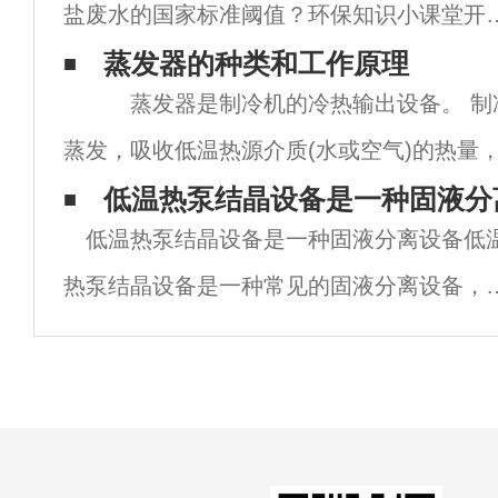
盐废水的国家标准阈值？环保知识小课堂开
啦��！今天来聊聊高盐废水的国家标准阈
蒸发器的种类和工作原理
蒸发器是制冷机的冷热输出设备。 制
~��问题来啦：根据我国现行标准，哪项
蒸发，吸收低温热源介质(水或空气)的热量
值是界定高盐废水的国家标准阈值呢？��
的。 蒸发器根据其冷却介质分为冷却空
低温热泵结晶设备是一种固液分
项
低温热泵结晶设备是一种固液分离设备低
却液体(水或其他液体盐水)的蒸发器。 
热泵结晶设备是一种常见的固液分离设备，
利用低温热泵技术来实现结晶过程。低温热
结晶设备广泛应用于制药、食品、化工等领
域，用于从混合物中分离出固体和液体。低
热泵