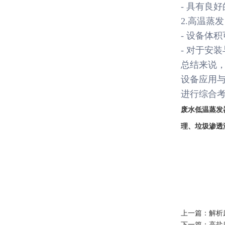
- 具有良
2.高温蒸
- 设备体
- 对于安
总结来说
设备应用
进行综合
废水低温蒸发
理
、
垃圾渗透
上一篇：
解析
下一篇：
高盐