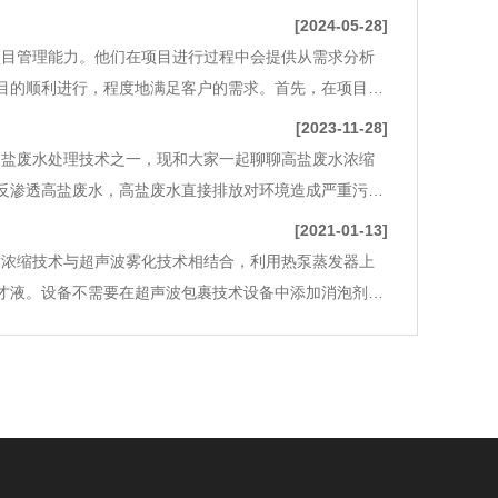
[2024-05-28]
项目管理能力。他们在项目进行过程中会提供从需求分析
目的顺利进行，程度地满足客户的需求。首先，在项目启
求，进行现场调研，制定具体的项目计划。他们会根据客
[2023-11-28]
高盐废水处理技术之一，现和大家一起聊聊高盐废水浓缩
反渗透高盐废水，高盐废水直接排放对环境造成严重污染
颈。目前，高盐废水的处理方法主要有蒸馏法、渗透法、
[2021-01-13]
浓缩技术与超声波雾化技术相结合，利用热泵蒸发器上
才液。设备不需要在超声波包裹技术设备中添加消泡剂和
蒸发技术相比，可以节省50％以上的能源消耗。 2.