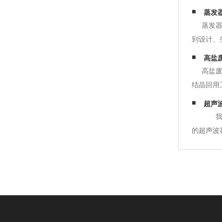
蒸发
蒸发
到设计、
动阶段，
高盐
户的要求
高盐
结晶回用
及破坏。
超声
生物处理
我公
的超声波
其他药剂
设备可以