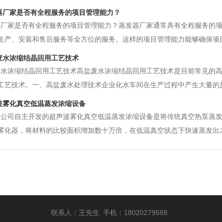
器厂家是否有全程服务的项目管理能力？
器厂家是否有全程服务的项目管理能力？蒸发器厂家通常具有全程服务的
生产、安装和售后服务等全方位的服务。这样的项目管理能力能够确保项
蒸发器厂家会派遣专业的技术团队与客户进行沟通，了解客户的需求和要
废水浓缩结晶回用工艺技术
和项目的实际情况制定项目进度、
废水浓缩结晶回用工艺技术高盐废水浓缩结晶回用工艺技术是目前常见的
工艺技术。一、高盐废水处理技术企业化水车间在生产过程中产生大量的
高盐废水处理技术难度非常高，如何经济有效地处理高盐废水成为技术瓶
波雾化真空低温蒸发浓缩设备
法、电解法、焚烧法和蒸发结晶法
司自主开发的超声波雾化真空低温蒸发浓缩设备是将传统真空热泵蒸发
雾化器，将材料的比较面积增加数十万倍，在低温真空状态下快速蒸发出
。 特性和优势： 1.使用真空热泵超声波喷涂技术，与传统真空热泵
使用业主现有的余热，大大
联系人：王先生 手机：18020279588