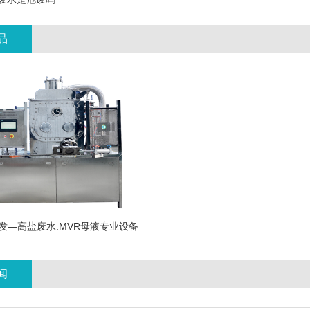
品
发—高盐废水.MVR母液专业设备
闻