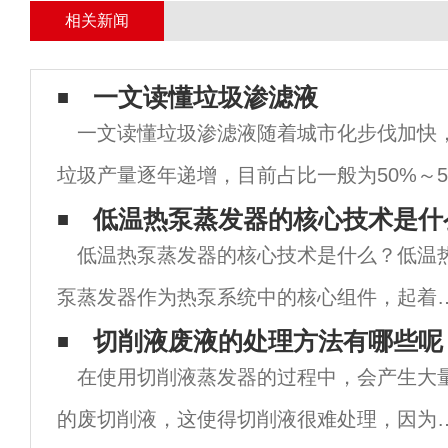
相关新闻
一文读懂垃圾渗滤液
一文读懂垃圾渗滤液随着城市化步伐加快
垃圾产量逐年递增，目前占比一般为50%～5
可达60%甚至更多。我国人口众多，是垃圾
低温热泵蒸发器的核心技术是什
低温热泵蒸发器的核心技术是什么？低温
住建部2017年发布的城市垃圾统计数据，
泵蒸发器作为热泵系统中的核心组件，起着
要的作用。它通过利用低温热能进行蒸发，
切削液废液的处理方法有哪些呢
在使用切削液蒸发器的过程中，会产生大
生蒸汽或者蒸发液体，实现对热能的转换。
的废切削液，这使得切削液很难处理，因为
面将详细介绍低温热泵蒸发器的核心技术。1