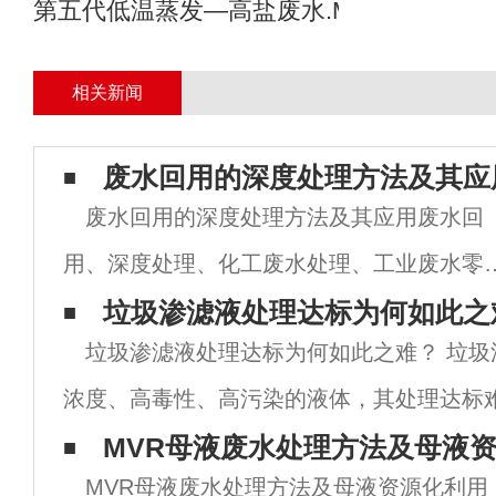
第五代低温蒸发—高盐废水.MVR母液专业
相关新闻
废水回用的深度处理方法及其应
废水回用的深度处理方法及其应用废水回
用、深度处理、化工废水处理、工业废水零
放设备、电镀废水处理、含镍废水处理、废
垃圾渗滤液处理达标为何如此之
垃圾渗滤液处理达标为何如此之难？ 垃圾
回用处理、活性炭吸附法、膜分离法、高级
浓度、高毒性、高污染的液体，其处理达标
化法、臭氧法等的这些。将废水回收利用，
如下： 1. 垃圾渗滤液中含有大量的有机物
MVR母液废水处理方法及母液
相信
MVR母液废水处理方法及母液资源化利用
等有害物质，需要进行