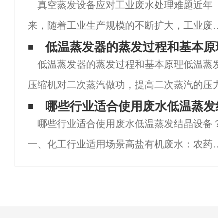
真空蒸发设备应对工业废水处理难题近年
来，随着工业生产规模的不断扩大，工业废
的排放量也在逐年增加，对环境造成了很大
低温蒸发器的蒸发过程和基本原
低温蒸发器的蒸发过程和基本原理低温蒸
污染。因此，对工业废水进行处理是当前环
压缩机对二次蒸汽做功，提高二次蒸汽的压
保护的一项重要任务。在工业废水处理过程
后的蒸汽可重新作为蒸发热源蒸汽，不断重
哪些行业适合使用废水低温蒸发
中，真
哪些行业适合使用废水低温蒸发结晶设备
程连续。原液中大部分液体蒸发成水蒸气，
一、化工行业适用场景高盐有机废水：农药
染料、医药中间体生产过程中产生的含氯化
钠、硫酸钠、碳酸钠等盐分的废水，常伴有
COD（如 10,000~50,000mg