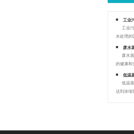
工业
工业
水处理的
物质、重
废水
种类：工
废水
的健康和
是在废水
低温
材料、中
低温
达到浓缩
由于压力
下沸腾，