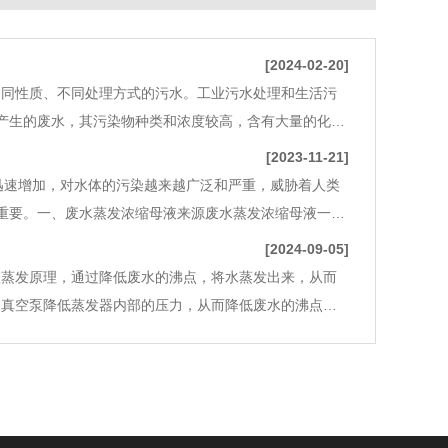
[2024-02-20]
不同性质、不同处理方式的污水。工业污水处理和生活污
产生的废水，其污染物种类和浓度较高，含有大量的化学
类和浓度相对较低，主要包括有机物、氮、磷等。污染物
[2023-11-21]
迅速增加，对水体的污染越来越广泛和严重，威胁着人类
重要。一、废水蒸发浓缩母液来源废水蒸发浓缩母液一般
生产过程中产生的废水、污水和废液，其中包含工业生产
[2024-09-05]
理蒸发原理，通过降低废水的沸点，将水蒸发出来，从而
通过真空泵降低蒸发器内部的压力，从而降低废水的沸点。
作温度通常在40-80℃之间。2.蒸发分离:废水在低温