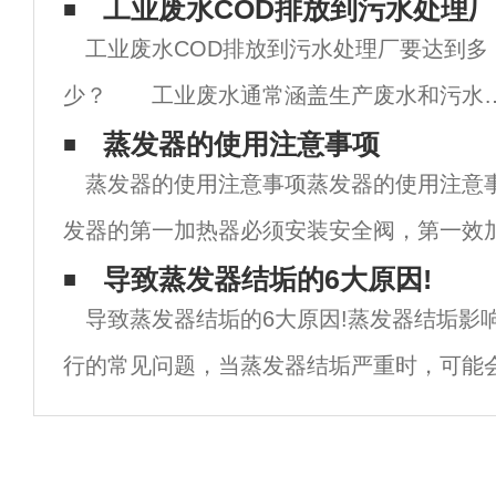
工业废水COD排放到污水处理
工业废水COD排放到污水处理厂要达到多
少？ 工业废水通常涵盖生产废水和污水
生产，是指工业生产过程中的废水和废水，
蒸发器的使用注意事项
蒸发器的使用注意事项蒸发器的使用注意
括工业生产材料、中间产品、副产品和污染
发器的第一加热器必须安装安全阀，第一效
的损失。通常来说城市废水排入标准指的是
压力不得超过0.01Mpa。应经常检查安全
导致蒸发器结垢的6大原因!
地
导致蒸发器结垢的6大原因!蒸发器结垢影
麻痹大意。2、在任何情况下停车都要关闭蒸
行的常见问题，当蒸发器结垢严重时，可能
机，无法运行。那么导致蒸发器结垢的原因
发器结垢原理及危害蒸发器结垢是指浓盐废