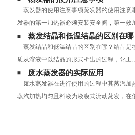
蒸发器的使用注意事项蒸发器的使用注意
发器的第一加热器必须安装安全阀，第一效
压力不得超过0.01Mpa。应经常检查安全
蒸发结晶和低温结晶的区别在哪
蒸发结晶和低温结晶的区别在哪？结晶是
麻痹大意。2、在任何情况下停车都要关闭蒸
质从溶液中以结晶的形式析出的过程，化工
业中常见的结晶方式有两种，蒸发结晶和低
废水蒸发器的实际应用
废水蒸发器在进行使用的过程中其蒸汽加
结晶，今天带大家了解下，蒸发结晶和低温
蒸汽加热均匀且料液为液膜式流动蒸发，在
晶的区别在哪？结晶在工业中的作用结晶在
具有传热效率高且加热时间短等主要特点，
业
要是再有效的配置其热压泵，这样使用起来