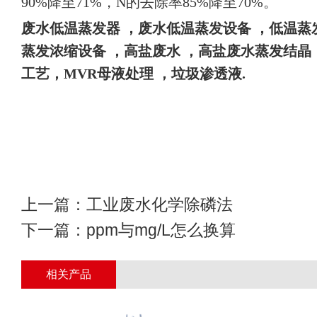
90%降至71%，N的去除率85%降至70%。
废水
低温蒸发器
，废水低温蒸发设备 ，
低温蒸
蒸发浓缩设备 ，高盐废水 ，高盐废水蒸发结晶
工艺，MVR母液处理 ，垃圾渗透液
.
上一篇：
工业废水化学除磷法
下一篇：
ppm与mg/L怎么换算
相关产品