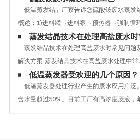
低温蒸发结晶厂家告诉您硫酸铵废水蒸发结
概述：1)进料罐→进料泵→预热器→强制循
器(蒸汽→压缩机→换热器）→出料泵→盐浆
蒸发结晶技术在处理高盐废水时
蒸发结晶技术在处理高盐废水时常见问题
泵通过冷凝水换热器进行热交换，然后进入
解决方案 蒸发结晶技术在高盐废水处理中常
问题及解决方案是目前在蒸发结晶行业处理
低温蒸发器受欢迎的几个原因？
低温蒸发器处理行业产生的废水应用广泛
盐废水时，常见的问题，例如：蒸发器、预
含水量超过50%。目前工厂有高浓度废液，单
器结垢、堵塞、清洗难度大，运行
元/T可以选择低温蒸发器。例如，低温蒸发
水、垃圾渗滤液废水、膜浓缩废水和切削液