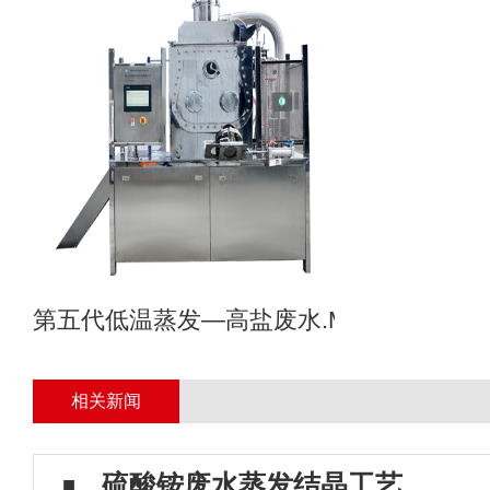
第五代低温蒸发—高盐废水.MVR母液专业
相关新闻
硫酸铵废水蒸发结晶工艺