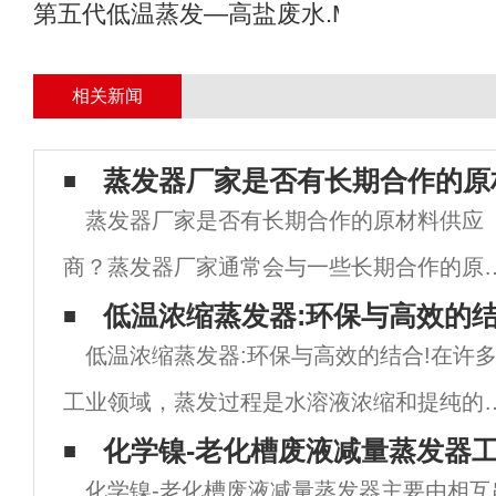
第五代低温蒸发—高盐废水.MVR母液专业
相关新闻
蒸发器厂家是否有长期合作的原
蒸发器厂家是否有长期合作的原材料供应
商？蒸发器厂家通常会与一些长期合作的原
料供应商建立稳定的合作关系，以保证生产
低温浓缩蒸发器:环保与高效的
低温浓缩蒸发器:环保与高效的结合!在许
程中原材料的质量和供应的稳定性。原材料
工业领域，蒸发过程是水溶液浓缩和提纯的
应商对蒸发器厂家的生产起着至关重要的作
要步骤。传统的蒸发工艺通常采用高温加热
化学镍-老化槽废液减量蒸发器
用，因
化学镍-老化槽废液减量蒸发器主要由相互
方法，但这种方法能量消耗大且可能破坏某