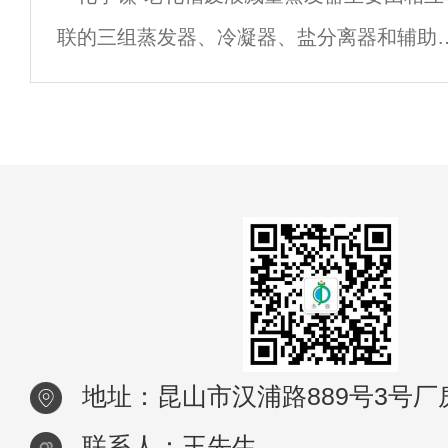
联的三组蒸发器、冷凝器、盐分离器和辅助
热敏物质。为了解决这些问题，杰强环保研
备等组成（如图所示）。三组蒸发器以串联
形式运行，组成化学镍-老化槽废液减量蒸发
器。整套蒸发系统采用连续进料、连续出料
地址：昆山市汉浦路889号3号厂
联系人：王先生