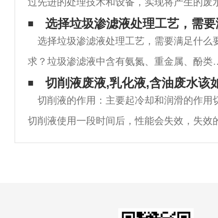
过先进的处理技术和设备，实现将产生的废
达到符合环保标准，不对环境造成污染的技
选择垃圾渗滤液处理工艺，需要
选择垃圾渗滤液处理工艺，需要满足什么
技术的创新主要体现在以下几个方面：
求？垃圾渗滤液中含有氨氮、重金属、酚类
可溶性脂肪酸及其它有机污染物，具有水质
切削液废液,乳化液,含油废水该
切削液的作用：主要起冷却和润滑的作用
杂、水质水量变化大、有机物（BOD5和
切削液使用一段时间后，性能会失效，失效
COD）浓度高、氨氮含量高，金属含量较高
浮油、金属渣、细菌。这三者导致切削液变
特
响刀具的使用寿命和产品的外观和精度。失